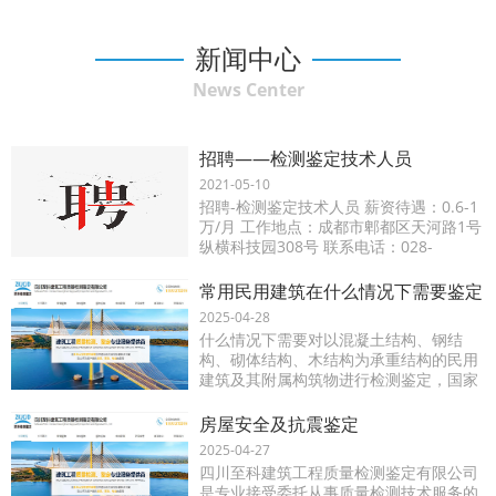
新闻中心
News Center
招聘——检测鉴定技术人员
2021-05-10
招聘-检测鉴定技术人员 薪资待遇：0.6-1
万/月 工作地点：成都市郫都区天河路1号
纵横科技园308号 联系电话：028-
60236523 可投递简历至邮箱：
709604474@qq.com
常用民用建筑在什么情况下需要鉴定
2025-04-28
什么情况下需要对以混凝土结构、钢结
构、砌体结构、木结构为承重结构的民用
建筑及其附属构筑物进行检测鉴定，国家
规范标准做出以下规定：其中民用建筑是
指已建成可以验收的和已投入使用的非生
房屋安全及抗震鉴定
产性的居住建筑和公共建
2025-04-27
四川至科建筑工程质量检测鉴定有限公司
是专业接受委托从事质量检测技术服务的