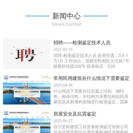
新闻中心
News Center
招聘——检测鉴定技术人员
2021-05-10
招聘-检测鉴定技术人员 薪资待遇：0.6-1
万/月 工作地点：成都市郫都区天河路1号
纵横科技园308号 联系电话：028-
60236523 可投递简历至邮箱：
709604474@qq.com
常用民用建筑在什么情况下需要鉴定
2025-04-28
什么情况下需要对以混凝土结构、钢结
构、砌体结构、木结构为承重结构的民用
建筑及其附属构筑物进行检测鉴定，国家
规范标准做出以下规定：其中民用建筑是
指已建成可以验收的和已投入使用的非生
房屋安全及抗震鉴定
产性的居住建筑和公共建
2025-04-27
四川至科建筑工程质量检测鉴定有限公司
是专业接受委托从事质量检测技术服务的